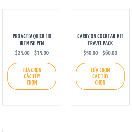
PROACTIV QUICK FIX
CARRY ON COCKTAIL KIT
BLEMISH PEN
TRAVEL PACK
$
25.00
–
$
35.00
$
50.00
–
$
60.00
LỰA CHỌN
LỰA CHỌN
CÁC TÙY
CÁC TÙY
CHỌN
CHỌN