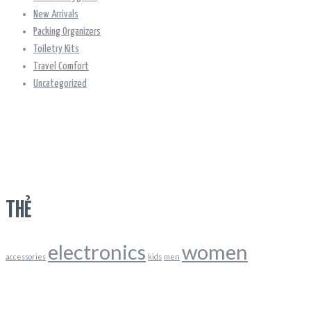
New Arrivals
Packing Organizers
Toiletry Kits
Travel Comfort
Uncategorized
THẺ
electronics
women
accessories
kids
men