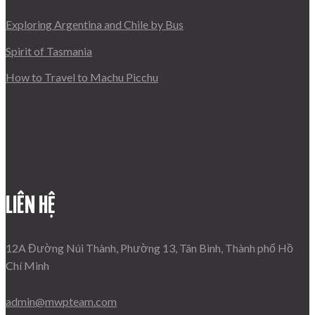
Exploring Argentina and Chile by Bus
Spirit of Tasmania
How to Travel to Machu Picchu
LIÊN HỆ
12A Đường Núi Thành, Phường 13, Tân Bình, Thành phố Hồ
Chí Minh
admin@mwpteam.com