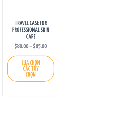
TRAVEL CASE FOR
PROFESSIONAL SKIN
CARE
$
80.00
–
$
85.00
LỰA CHỌN
CÁC TÙY
CHỌN