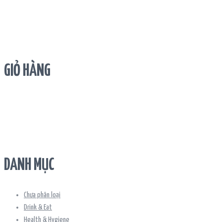
GIỎ HÀNG
DANH MỤC
Chưa phân loại
Drink & Eat
Health & Hygiene