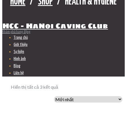
HOME
SHOP
HEALTH & HYGIENE
HCC - HaNoi Caving Club
Khám phá hang động
Trang chủ
Giới thiệu
Sự kiện
Hình ảnh
Blog
Liên hệ
Hiển thị tất cả 3 kết quả