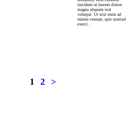
nonummy nibh euismod
tincidunt ut laoreet dolore
magna aliquam erat
volutpat. Ut wisi enim ad
minim veniam, quis nostrud
exerci…
Read more
Điều
hướng
PAGE
1
PAGE
2
>
bài
viết