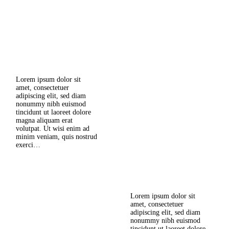
Exploring Argentina and
Chile by Bus
Tháng Mười Hai 22, 2016
TRANG CHỦ
HCC - HaNoi Caving Club
3
Comments
Khám phá hang động
GIỚI THIỆU
Lorem ipsum dolor sit
SỰ KIỆN
amet, consectetuer
adipiscing elit, sed diam
nonummy nibh euismod
HÌNH ẢNH
tincidunt ut laoreet dolore
magna aliquam erat
3 Things to Know Before
volutpat. Ut wisi enim ad
Visiting Colombia
BLOG
minim veniam, quis nostrud
exerci…
Tháng Mười Hai 22, 2016
0
Comments
LIÊN HỆ
Lorem ipsum dolor sit
Read more
amet, consectetuer
adipiscing elit, sed diam
nonummy nibh euismod