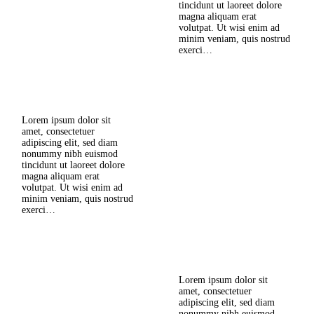
tincidunt ut laoreet dolore
magna aliquam erat
How to Take a Luxury
volutpat. Ut wisi enim ad
Holiday for Less
minim veniam, quis nostrud
exerci…
Tháng Mười Hai 22, 2016
0
Comments
Lorem ipsum dolor sit
Read more
amet, consectetuer
adipiscing elit, sed diam
nonummy nibh euismod
tincidunt ut laoreet dolore
magna aliquam erat
8 Places to Visit in Florida
volutpat. Ut wisi enim ad
for Families
minim veniam, quis nostrud
exerci…
Tháng Mười Hai 22, 2016
0
Comments
Lorem ipsum dolor sit
Read more
amet, consectetuer
adipiscing elit, sed diam