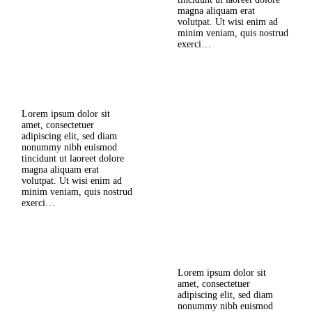
tincidunt ut laoreet dolore
magna aliquam erat
Top Ten Experiences in
volutpat. Ut wisi enim ad
Tasmania
minim veniam, quis nostrud
exerci…
Tháng Mười Hai 22, 2016
0
Comments
Lorem ipsum dolor sit
Read more
amet, consectetuer
adipiscing elit, sed diam
nonummy nibh euismod
tincidunt ut laoreet dolore
magna aliquam erat
Honeymoon Destinations:
volutpat. Ut wisi enim ad
10 of The World’s Best
minim veniam, quis nostrud
exerci…
Tháng Mười Hai 22, 2016
0
Comments
Lorem ipsum dolor sit
Read more
amet, consectetuer
adipiscing elit, sed diam
nonummy nibh euismod