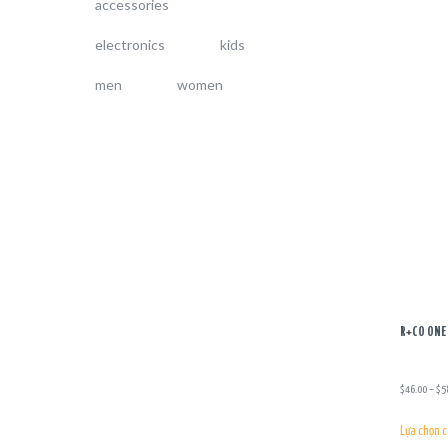
accessories
electronics
kids
men
women
R+CO ONE 
$
46.00
–
$
5
Lựa chọn c