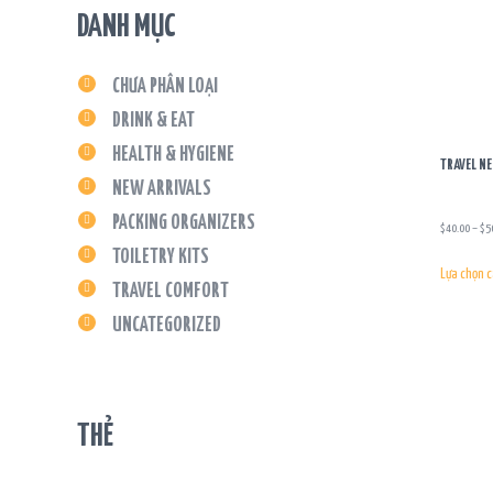
DANH MỤC
CHƯA PHÂN LOẠI
DRINK & EAT
HEALTH & HYGIENE
TRAVEL NE
NEW ARRIVALS
PACKING ORGANIZERS
$
40.00
–
$
5
TOILETRY KITS
Lựa chọn c
TRAVEL COMFORT
UNCATEGORIZED
THẺ