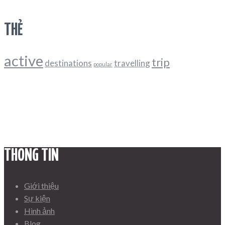
THẺ
active
trip
destinations
travelling
popular
THÔNG TIN
Giới thiệu
Sự kiện
Hình ảnh
Blog