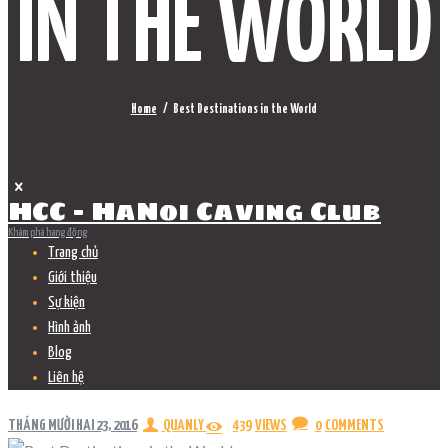
IN THE WORLD
Home
Best Destinations in the World
HCC - HaNoi Caving Club
Khám phá hang động
Trang chủ
Giới thiệu
Sự kiện
Hình ảnh
Blog
Liên hệ
THÁNG MƯỜI HAI 23, 2016
QUANLY
439
VIEWS
0
COMMENTS