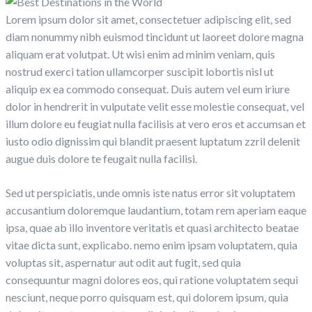
Lorem ipsum dolor sit amet, consectetuer adipiscing elit, sed
diam nonummy nibh euismod tincidunt ut laoreet dolore magna
aliquam erat volutpat. Ut wisi enim ad minim veniam, quis
nostrud exerci tation ullamcorper suscipit lobortis nisl ut
aliquip ex ea commodo consequat. Duis autem vel eum iriure
dolor in hendrerit in vulputate velit esse molestie consequat, vel
illum dolore eu feugiat nulla facilisis at vero eros et accumsan et
iusto odio dignissim qui blandit praesent luptatum zzril delenit
augue duis dolore te feugait nulla facilisi.
Sed ut perspiciatis, unde omnis iste natus error sit voluptatem
accusantium doloremque laudantium, totam rem aperiam eaque
ipsa, quae ab illo inventore veritatis et quasi architecto beatae
vitae dicta sunt, explicabo. nemo enim ipsam voluptatem, quia
voluptas sit, aspernatur aut odit aut fugit, sed quia
consequuntur magni dolores eos, qui ratione voluptatem sequi
nesciunt, neque porro quisquam est, qui dolorem ipsum, quia