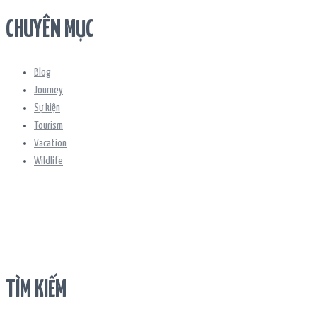
CHUYÊN MỤC
Blog
Journey
Sự kiện
Tourism
Vacation
Wildlife
TÌM KIẾM