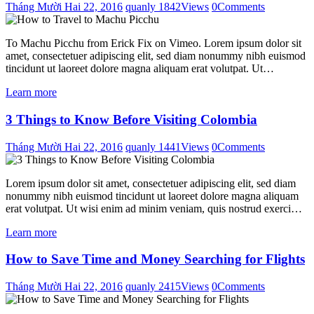
Tháng Mười Hai 22, 2016
quanly
1842
Views
0
Comments
To Machu Picchu from Erick Fix on Vimeo. Lorem ipsum dolor sit
amet, consectetuer adipiscing elit, sed diam nonummy nibh euismod
tincidunt ut laoreet dolore magna aliquam erat volutpat. Ut…
Learn more
3 Things to Know Before Visiting Colombia
Tháng Mười Hai 22, 2016
quanly
1441
Views
0
Comments
Lorem ipsum dolor sit amet, consectetuer adipiscing elit, sed diam
nonummy nibh euismod tincidunt ut laoreet dolore magna aliquam
erat volutpat. Ut wisi enim ad minim veniam, quis nostrud exerci…
Learn more
How to Save Time and Money Searching for Flights
Tháng Mười Hai 22, 2016
quanly
2415
Views
0
Comments