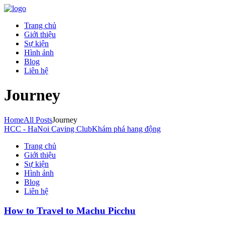
Trang chủ
Giới thiệu
Sự kiện
Hình ảnh
Blog
Liên hệ
Journey
Home
All Posts
Journey
HCC - HaNoi Caving Club
Khám phá hang động
Trang chủ
Giới thiệu
Sự kiện
Hình ảnh
Blog
Liên hệ
How to Travel to Machu Picchu