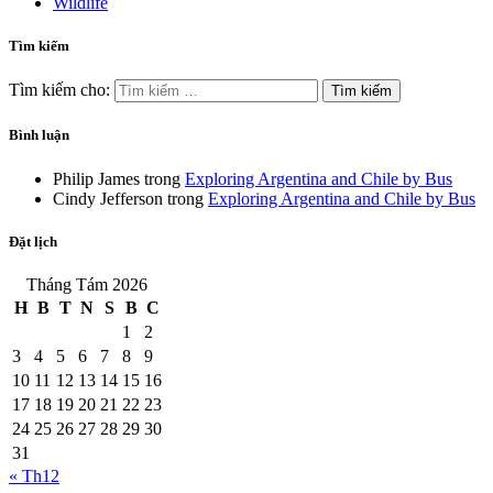
Wildlife
Tìm kiếm
Tìm kiếm cho:
Bình luận
Philip James
trong
Exploring Argentina and Chile by Bus
Cindy Jefferson
trong
Exploring Argentina and Chile by Bus
Đặt lịch
Tháng Tám 2026
H
B
T
N
S
B
C
1
2
3
4
5
6
7
8
9
10
11
12
13
14
15
16
17
18
19
20
21
22
23
24
25
26
27
28
29
30
31
« Th12