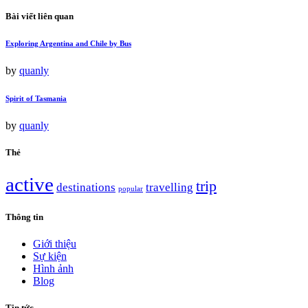
Bài viết liên quan
Exploring Argentina and Chile by Bus
by
quanly
Spirit of Tasmania
by
quanly
Thẻ
active
trip
destinations
travelling
popular
Thông tin
Giới thiệu
Sự kiện
Hình ảnh
Blog
Tin tức