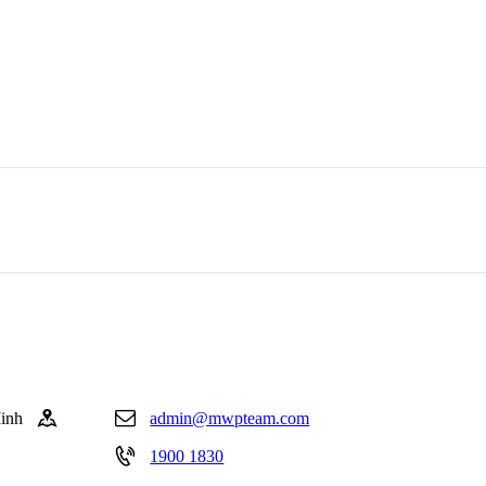
inh
admin@mwpteam.com
1900 1830