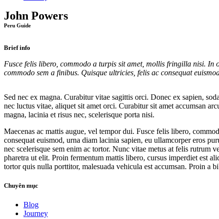
John Powers
Peru Guide
Brief info
Fusce felis libero, commodo a turpis sit amet, mollis fringilla nisi. In 
commodo sem a finibus. Quisque ultricies, felis ac consequat euismod,
Sed nec ex magna. Curabitur vitae sagittis orci. Donec ex sapien, soda
nec luctus vitae, aliquet sit amet orci. Curabitur sit amet accumsan ar
magna, lacinia et risus nec, scelerisque porta nisi.
Maecenas ac mattis augue, vel tempor dui. Fusce felis libero, commodo a
consequat euismod, urna diam lacinia sapien, eu ullamcorper eros puru
nec scelerisque sem enim ac tortor. Nunc vitae metus at felis rutrum v
pharetra ut elit. Proin fermentum mattis libero, cursus imperdiet est a
tortor quis nulla porttitor, malesuada vehicula est accumsan. Proin a
Chuyên mục
Blog
Journey