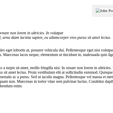
ornare non lorem in ultricies. In volutpat
 urna diam lacinia sapien, eu ullamcorper eros purus sit amet lectus.
les eget lobortis at, posuere vehicula dui. Pellentesque eget nisi volut
cu. Maecenas lacus neque, elementum ut tincidunt in, malesuada quis ligu
 turpis sit amet, mollis fringilla nisi. In ornare non lorem in ultricies
s sit amet lectus. Proin vestibulum elit at sollicitudin euismod. Quisq
enenatis ac a purus. Sed ut iaculis magna. Pellentesque vel massa et met
liquam non. Maecenas in tortor vitae sem pulvinar luctus. Curabitur dapi
 bibendum enim.