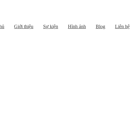
hủ
Giới thiệu
Sự kiện
Hình ảnh
Blog
Liên hệ