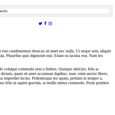
pat erat condimentum rhoncus sit amet nec nulla. Ut neque sem, aliquet
la. Phasellus quis dignissim nisi. Etiam eu lacinia erat. Nam leo
. In volutpat commodo sem a finibus. Quisque ultricies, felis ac
ue dictum, quam sit amet accumsan dapibus, nunc enim auctor libero,
us imperdiet luctus. Pellentesque leo quam, pretium in tempor a,
bus felis ut sapien gravida, ut mollis metus commodo. Proin porttitor