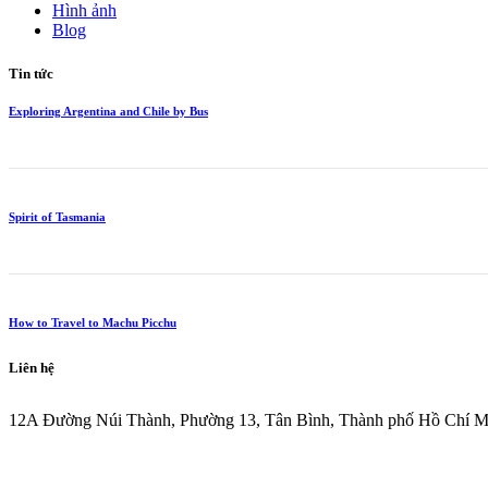
Hình ảnh
Blog
Tin tức
Exploring Argentina and Chile by Bus
Spirit of Tasmania
How to Travel to Machu Picchu
Liên hệ
12A Đường Núi Thành, Phường 13, Tân Bình, Thành phố Hồ Chí M