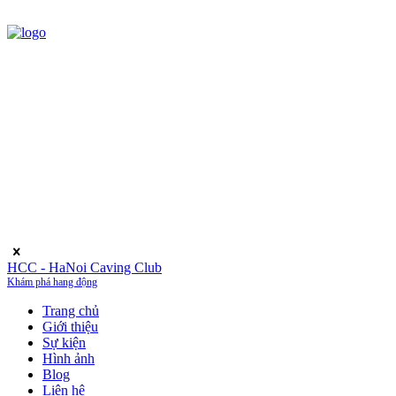
HCC - HaNoi Caving Club
Khám phá hang động
Trang chủ
Giới thiệu
Sự kiện
Hình ảnh
Blog
Liên hệ