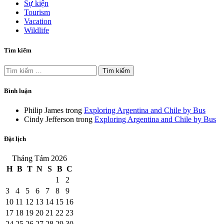
Sự kiện
Tourism
Vacation
Wildlife
Tìm kiếm
Tìm
kiếm
cho:
Bình luận
Philip James
trong
Exploring Argentina and Chile by Bus
Cindy Jefferson
trong
Exploring Argentina and Chile by Bus
Đặt lịch
Tháng Tám 2026
H
B
T
N
S
B
C
1
2
3
4
5
6
7
8
9
10
11
12
13
14
15
16
17
18
19
20
21
22
23
24
25
26
27
28
29
30