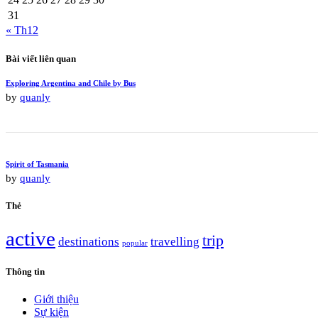
31
« Th12
Bài viết liên quan
Exploring Argentina and Chile by Bus
by
quanly
Spirit of Tasmania
by
quanly
Thẻ
active
trip
destinations
travelling
popular
Thông tin
Giới thiệu
Sự kiện