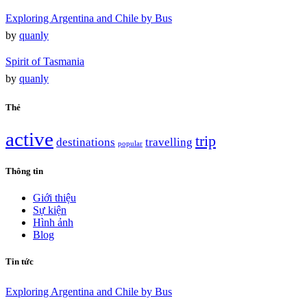
Exploring Argentina and Chile by Bus
by
quanly
Spirit of Tasmania
by
quanly
Thẻ
active
trip
destinations
travelling
popular
Thông tin
Giới thiệu
Sự kiện
Hình ảnh
Blog
Tin tức
Exploring Argentina and Chile by Bus