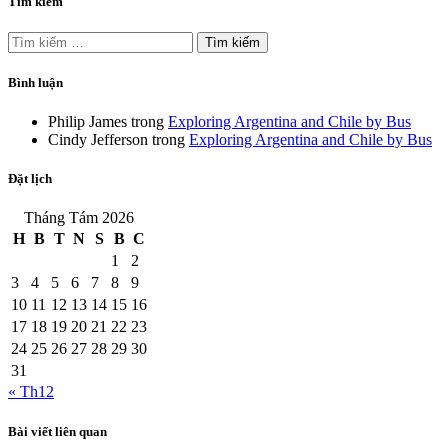
Tìm kiếm
Tìm
kiếm
cho:
Bình luận
Philip James
trong
Exploring Argentina and Chile by Bus
Cindy Jefferson
trong
Exploring Argentina and Chile by Bus
Đặt lịch
Tháng Tám 2026
H
B
T
N
S
B
C
1
2
3
4
5
6
7
8
9
10
11
12
13
14
15
16
17
18
19
20
21
22
23
24
25
26
27
28
29
30
31
« Th12
Bài viết liên quan