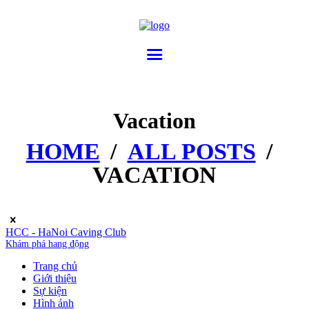
Vacation
HOME
ALL POSTS
VACATION
HCC - HaNoi Caving Club
Khám phá hang động
Trang chủ
Giới thiệu
Sự kiện
Hình ảnh