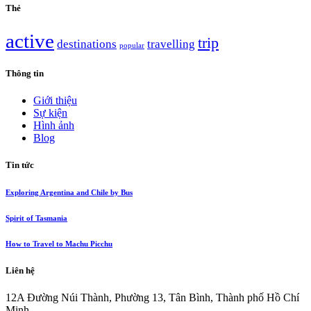
Thẻ
active
trip
destinations
travelling
popular
Thông tin
Giới thiệu
Sự kiện
Hình ảnh
Blog
Tin tức
Exploring Argentina and Chile by Bus
Spirit of Tasmania
How to Travel to Machu Picchu
Liên hệ
12A Đường Núi Thành, Phường 13, Tân Bình, Thành phố Hồ Chí
Minh