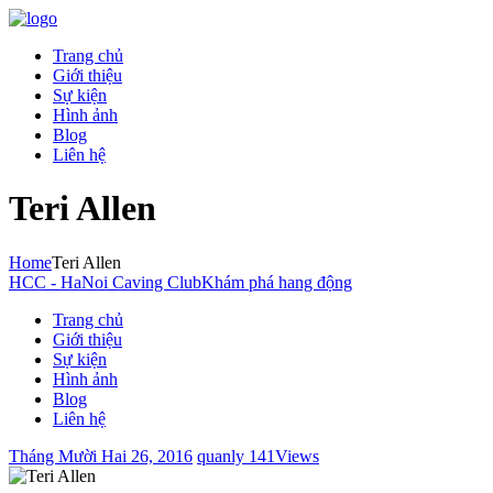
Trang chủ
Giới thiệu
Sự kiện
Hình ảnh
Blog
Liên hệ
Teri Allen
Home
Teri Allen
HCC - HaNoi Caving Club
Khám phá hang động
Trang chủ
Giới thiệu
Sự kiện
Hình ảnh
Blog
Liên hệ
Tháng Mười Hai 26, 2016
quanly
141
Views